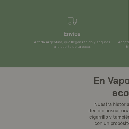
Envios
A toda Argentina, que llegan rápido y seguros
Acepta
a la puerta de tu casa.
t
En Vapo
aco
Nuestra histor
decidió buscar una 
cigarrillo y tambi
con un propósit