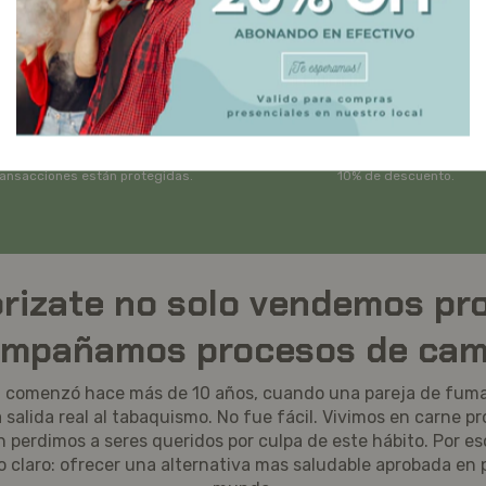
Medios de pago
Descuentos
mos todos los medios de pago, tus
En nuestro local abonado en efectiv
ransacciones están protegidas.
10% de descuento.
rizate no solo vendemos pr
mpañamos procesos de cam
ia comenzó hace más de 10 años, cuando una pareja de fum
salida real al tabaquismo. No fue fácil. Vivimos en carne pr
én perdimos a seres queridos por culpa de este hábito. Por es
o claro: ofrecer una alternativa mas saludable aprobada en p