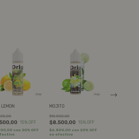
D LEMON
MOJITO
PARANOIA
000,00
$10.000,00
$10.000,00
500,00
$8.500,00
$8.500,00
15
% OFF
15
% OFF
1
800,00
con
20% OFF
$6.800,00
con
20% OFF
$6.800,00
con
fectivo
en efectivo
en efectivo