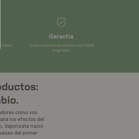
Garantía
o tenes
Todos nuestros productos son 100%
originales.
oductos:
bio.
adores como vos
opia los efectos del
o, Vaporizate nació
aises del primer