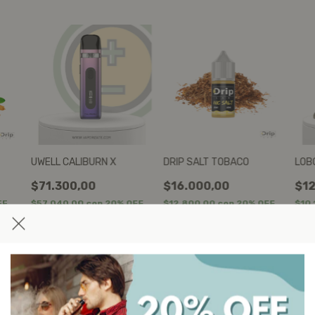
UWELL CALIBURN X
DRIP SALT TOBACO
LOBO
$71.300,00
$16.000,00
$12
FF
$57.040,00
con
20% OFF
$12.800,00
con
20% OFF
$10
en efectivo
en efectivo
en e
¡No te lo pierdas, es el último!
C