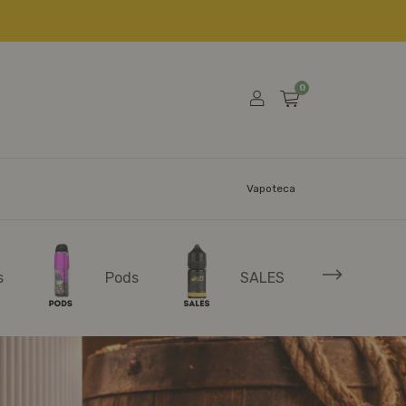
0
Vapoteca
s
Pods
SALES
Re