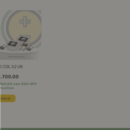
 COIL X2 UN
.700,00
.160,00
con
20% OFF
fectivo
omprar