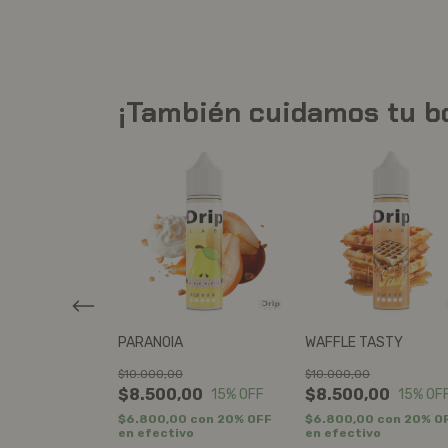
¡También cuidamos tu bol
PARANOIA
WAFFLE TASTY
$10.000,00
$10.000,00
00
$8.500,00
$8.500,00
15
% OFF
15
% OFF
15
% OF
0
con
20% OFF
$6.800,00
con
20% OFF
$6.800,00
con
20% O
o
en efectivo
en efectivo