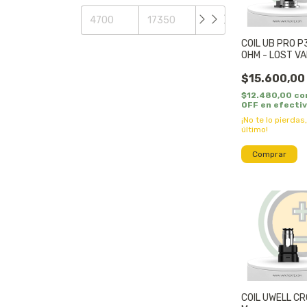
COIL UB PRO P
OHM - LOST V
$15.600,00
$12.480,00
co
OFF en efecti
¡No te lo pierdas,
último!
COIL UWELL C