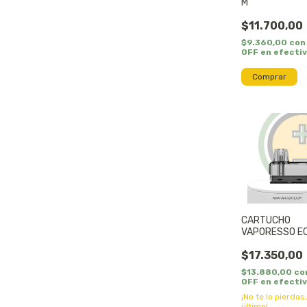
M
$11.700,00
$9.360,00
con
OFF en efecti
Comprar
CARTUCHO
VAPORESSO E
NANO COIL
$17.350,00
$13.880,00
co
OFF en efecti
¡No te lo pierdas,
último!