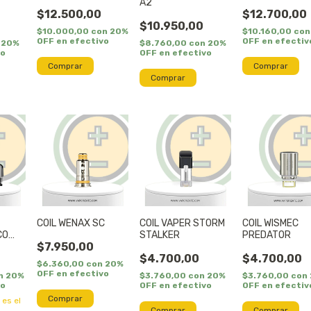
A2
$12.500,00
$12.700,00
$10.950,00
$10.000,00
con
20%
$10.160,00
con
OFF en efectivo
OFF en efectiv
20%
$8.760,00
con
20%
vo
OFF en efectivo
Comprar
Comprar
Comprar
COIL WENAX SC
COIL VAPER STORM
COIL WISMEC
CO
STALKER
PREDATOR
$7.950,00
$4.700,00
$4.700,00
$6.360,00
con
20%
OFF en efectivo
n
20%
$3.760,00
con
20%
$3.760,00
con
vo
OFF en efectivo
OFF en efectiv
Comprar
 es el
Comprar
Comprar