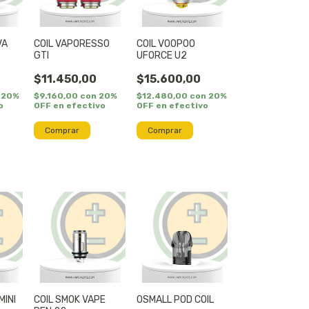
VA
COIL VAPORESSO
COIL VOOPOO
GTI
UFORCE U2
$11.450,00
$15.600,00
20%
$9.160,00
con
20%
$12.480,00
con
20%
o
OFF en efectivo
OFF en efectivo
Comprar
Comprar
MINI
COIL SMOK VAPE
OSMALL POD COIL