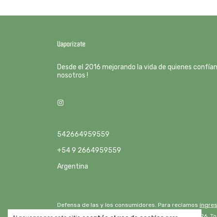
Desde el 2016 mejorando la vida de quienes confía
nosotros !
542664959559
+54 9 2664959559
Argentina
Defensa de las y los consumidores. Para reclamos
ingres
Copyright Drip Lab - 2026. T