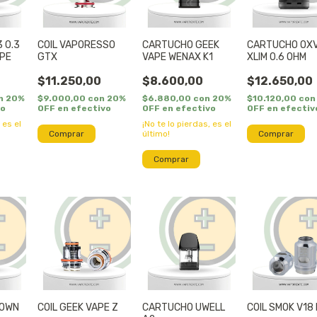
3 0.3
COIL VAPORESSO
CARTUCHO GEEK
CARTUCHO OX
APE
GTX
VAPE WENAX K1
XLIM 0.6 OHM
$11.250,00
$8.600,00
$12.650,00
n
20%
$9.000,00
con
20%
$6.880,00
con
20%
$10.120,00
con
vo
OFF en efectivo
OFF en efectivo
OFF en efectiv
 es el
¡No te lo pierdas, es el
Comprar
último!
Comprar
ROWN
COIL GEEK VAPE Z
CARTUCHO UWELL
COIL SMOK V18 