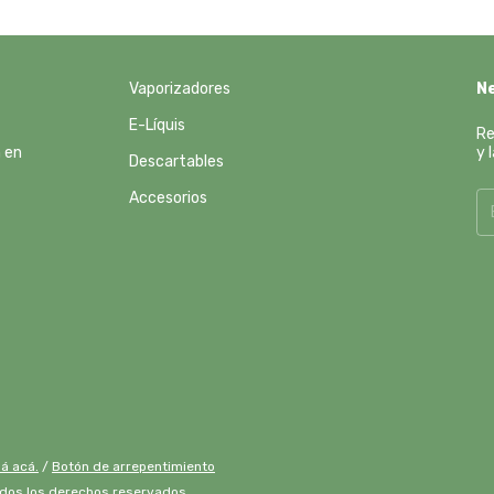
Vaporizadores
N
E-Líquis
Re
y 
n en
Descartables
Accesorios
á acá.
/
Botón de arrepentimiento
odos los derechos reservados.