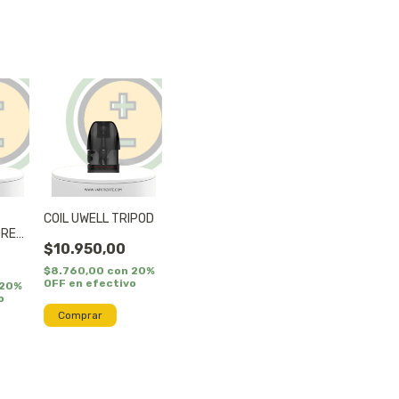
COIL UWELL TRIPOD
OREX
$10.950,00
$8.760,00
con
20%
OFF en efectivo
20%
o
Comprar